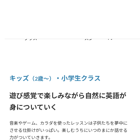
プラン
回数
料金
7,975
グループレッスン 中学生
週1回レッ
円
クラス
スン
7,975
グループレッスン 高校生
週1回レッ
円
クラス
スン
キッズ
・小学生クラス
（2歳～）
遊び感覚で楽しみながら自然に英語が
身についていく
音楽やゲーム、カラダを使ったレッスンは子供たちを夢中に
させる仕掛けがいっぱい。楽しむうちにいつのまにか話せる
力がついていきます。