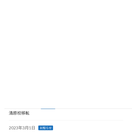
個別オンラインレッスン実施中
お知らせ
2020年9月11日
インターネット広告事業を行う、株式会社
サンプル（本社・愛知県あま市、代表取締
役・山田じょに次郎）は、本日、無料でウ
ェブサイトを作成出来るビジネス向け高機
能WordPressテーマ
「Johnny（http://XXXX.XXX）」の最新バー
ジョンを無料配布開始しました。
続きを読む
最近の投稿
2023年5月14日
お知らせ
清原校移転
2023年3月1日
お知らせ